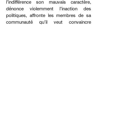
l’indifférence son mauvais caractère,
dénonce violemment l’inaction des
politiques, affronte les membres de sa
communauté qu’il veut convaincre
d’arrêter toute relation sexuelle. Epaulé
par la Docteur Emma Brookner qui se bat
au sein de sa propre communauté , lâché
par son frère avocat qui l’aime, mais
n’accepte pas son homosexualité, il
trouvera sur son chemin ce qu’il avait mis
beaucoup d’énergie à fuir : l’amour.
Théâtre La Bruyère
Jusqu'au 7 avril 2022
RELATIONS PRESSE
:
Anne Pourbaix
INSTAGRAM
@normalheart2022